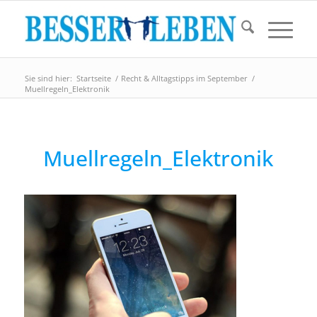
Sie sind hier:
Startseite
/
Recht & Alltagstipps im September
/
Muellregeln_Elektronik
Muellregeln_Elektronik