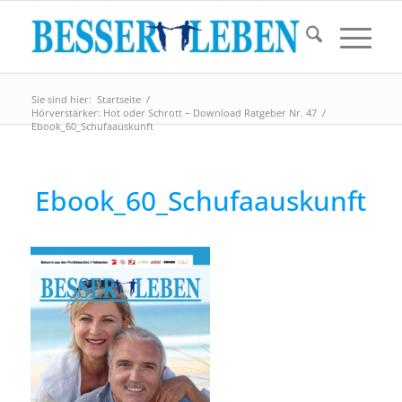
Sie sind hier:
Startseite
/
Hörverstärker: Hot oder Schrott – Download Ratgeber Nr. 47
/
Ebook_60_Schufaauskunft
Ebook_60_Schufaauskunft