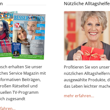
in
Nützliche Alltagshelfe
sch erhalten Sie unser
Profitieren Sie von unse
ches Service Magazin mit
nützlichen Alltagshelfern
nformativen Beiträgen,
ausgewählte Produkte, d
roßen Rätselteil und
das Leben leichter mach
tuellen TV-Programm
mehr erfahren…
ich zugesandt
rfahren…