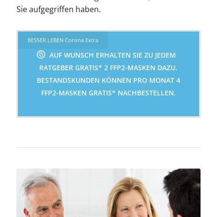
Sie aufgegriffen haben.
BESSER LEBEN Corona Extra
AUF WUNSCH ERHALTEN SIE ZU JEDEM
RATGEBER GRATIS* 2 FFP2-MASKEN DAZU.
BESTANDSKUNDEN KÖNNEN PRO MONAT 4
FFP2-MASKEN GRATIS* NACHBESTELLEN.