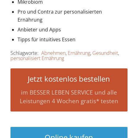
Mikrobiom
Pro und Contra zur personalisierten
Ernährung
Anbieter und Apps
Tipps für intuitives Essen
Schlagworte:
Abnehmen
,
Ernährung
,
Gesundheit
,
personalisiert Ernährung
Jetzt kostenlos bestellen
im BESSER LEBEN SERVICE und alle
Leistungen 4 Wochen gratis* testen
Online kaufen