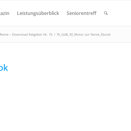
azin
Leistungsüberblick
Seniorentreff
 Rente – Download Ratgeber Nr. 76
/
76_GdB_50_Motor zur Rente_Ebook
ok