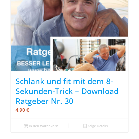
Schlank und fit mit dem 8-
Sekunden-Trick – Download
Ratgeber Nr. 30
4,90
€
In den Warenkorb
Zeige Details