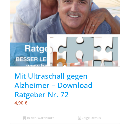
Mit Ultraschall gegen
Alzheimer – Download
Ratgeber Nr. 72
4,90
€
In den Warenkorb
Zeige Details