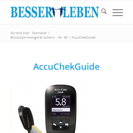
Sie sind hier:
Startseite
/
Blutzuckermessgerät sichern – Nr. 96
/
AccuChekGuide
AccuChekGuide