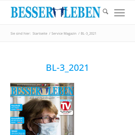
Sie sind hier:
Startseite
/
Service Magazin
/
BL-3_2021
BL-3_2021