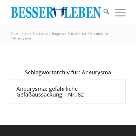
Sie sind hier:
Startseite
/
Ratgeber-Broschüren
/
Gesundheit
/
Aneurysma
Schlagwortarchiv für:
Aneurysma
Aneurysma: gefährliche
Gefäßaussackung – Nr. 82