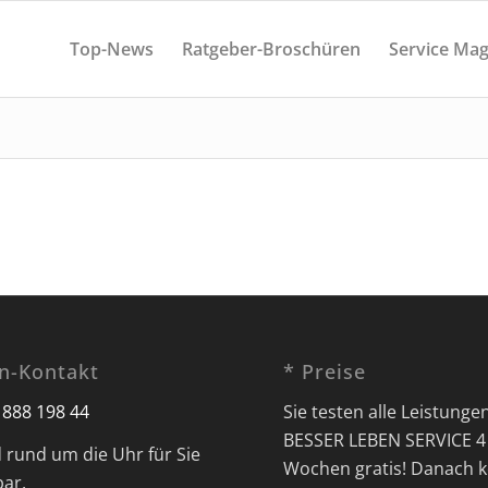
Top-News
Ratgeber-Broschüren
Service Mag
on-Kontakt
* Preise
 888 198 44
Sie testen alle Leistunge
BESSER LEBEN SERVICE 4
d rund um die Uhr für Sie
Wochen gratis! Danach k
bar.