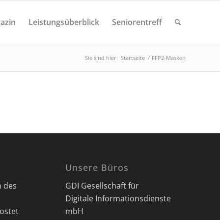
azin
Leistungsüberblick
Seniorentreff
Sie sind hier:
Startseite
/
FFP2-Masken
Unsere Büros
n des
GDI Gesellschaft für
Digitale Informationsdienste
ostet
mbH