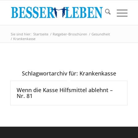
Sie sind hier:
Startseite
/
Ratgeber-Broschüren
/
Gesundheit
/
Krankenkasse
Schlagwortarchiv für:
Krankenkasse
Wenn die Kasse Hilfsmittel ablehnt –
Nr. 81