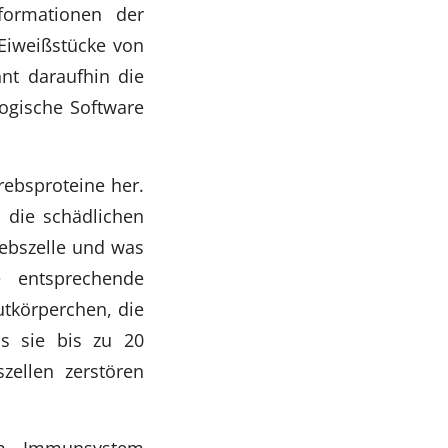
formationen der
Eiweißstücke von
nnt daraufhin die
logische Software
rebsproteine her.
 die schädlichen
rebszelle und was
e entsprechende
tkörperchen, die
s sie bis zu 20
zellen zerstören
em Immunsystem