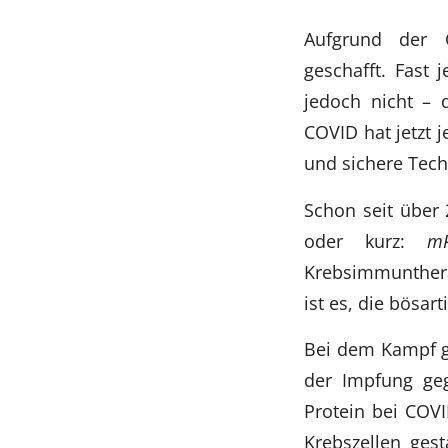
Aufgrund der 
geschafft. Fast 
jedoch nicht – 
COVID hat jetzt 
und sichere Tech
Schon seit über 
oder kurz:
m
Krebsimmuntherap
ist es, die bösar
Bei dem Kampf ge
der Impfung geg
Protein bei COV
Krebszellen gest