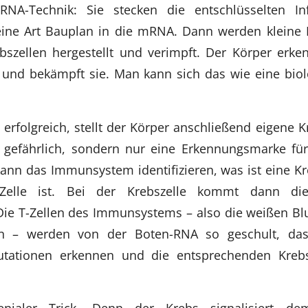
RNA-Technik: Sie stecken die entschlüsselten In
 eine Art Bauplan in die mRNA. Dann werden kleine 
szellen hergestellt und verimpft. Der Körper erke
 und bekämpft sie. Man kann sich das wie eine bio
erfolgreich, stellt der Körper anschließend eigene K
t gefährlich, sondern nur eine Erkennungsmarke für
kann das Immunsystem identifizieren, was ist eine K
Zelle ist. Bei der Krebszelle kommt dann di
ie T-Zellen des Immunsystems – also die weißen Blu
n – werden von der Boten-RNA so geschult, das
tationen erkennen und die entsprechenden Krebs
enialer Trick. Denn der Krebs signalisiert d