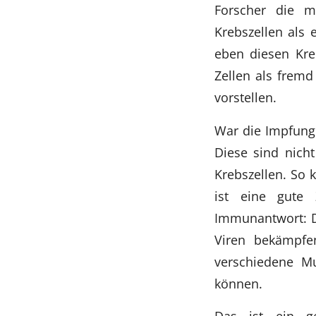
Forscher die m
Krebszellen als
eben diesen Kreb
Zellen als fremd
vorstellen.
War die Impfung 
Diese sind nich
Krebszellen. So 
ist eine gute 
Immunantwort: D
Viren bekämpfe
verschiedene Mu
können.
Das ist ein g