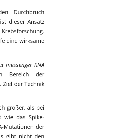
den Durchbruch
ist dieser Ansatz
 Krebsforschung.
ffe eine wirksame
der
messenger RNA
m Bereich der
 Ziel der Technik
h größer, als bei
t wie das Spike-
A-Mutationen der
Es gibt nicht den