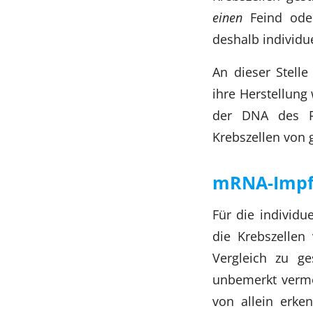
einen
Feind od
deshalb individu
An dieser Stelle
ihre Herstellun
der DNA des Pat
Krebszellen von 
mRNA-Impfu
Für die individu
die Krebszellen 
Vergleich zu g
unbemerkt verme
von allein erk