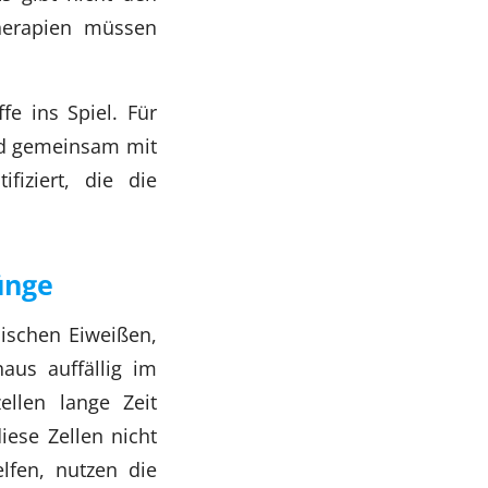
herapien müssen
fe ins Spiel. Für
nd gemeinsam mit
fiziert, die die
ünge
pischen Eiweißen,
haus auffällig im
llen lange Zeit
ese Zellen nicht
fen, nutzen die