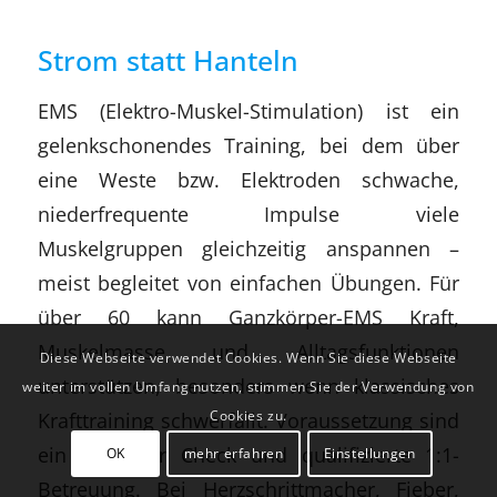
Strom statt Hanteln
EMS (Elektro-Muskel-Stimulation) ist ein
gelenkschonendes Training, bei dem über
eine Weste bzw. Elektroden schwache,
niederfrequente Impulse viele
Muskelgruppen gleichzeitig anspannen –
meist begleitet von einfachen Übungen. Für
über 60 kann Ganzkörper-EMS Kraft,
Muskelmasse und Alltagsfunktionen
Diese Webseite verwendet Cookies. Wenn Sie diese Webseite
unterstützen, besonders wenn klassisches
weiter im vollen Umfang nutzen, stimmen Sie der Verwendung von
Krafttraining schwerfällt. Voraussetzung sind
Cookies zu.
ein ärztlicher Check und qualifizierte 1:1-
OK
mehr erfahren
Einstellungen
Betreuung. Bei Herzschrittmacher, Fieber,