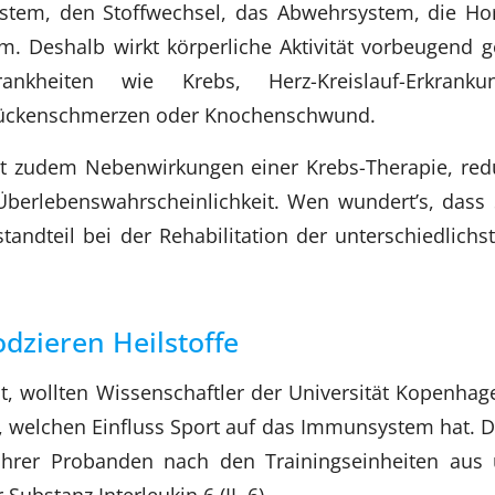
System, den Stoffwechsel, das Abwehrsystem, die H
. Deshalb wirkt körperliche Aktivität vorbeugend 
ankheiten wie Krebs, Herz-Kreislauf-Erkranku
Rückenschmerzen oder Knochenschwund.
t zudem Nebenwirkungen einer Krebs-Therapie, red
Überlebenswahrscheinlichkeit. Wen wundert’s, dass 
standteil bei der Rehabilitation der unterschiedlich
dzieren Heilstoffe
, wollten Wissenschaftler der Universität Kopenha
, welchen Einfluss Sport auf das Immunsystem hat. D
ihrer Probanden nach den Trainingseinheiten aus u
 Substanz Interleukin 6 (IL-6).