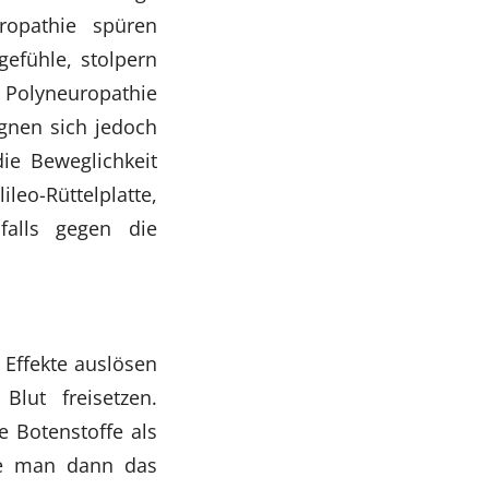
ropathie spüren
gefühle, stolpern
i Polyneuropathie
ignen sich jedoch
die Beweglichkeit
leo-Rüttelplatte,
falls gegen die
 Effekte auslösen
lut freisetzen.
 Botenstoffe als
nte man dann das