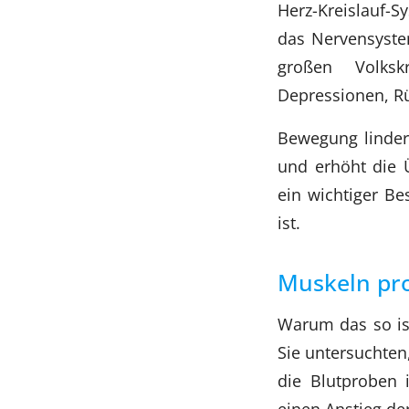
Herz-Kreislauf-
das Nervensystem
großen Volkskr
Depressionen, 
Bewegung linder
und erhöht die 
ein wichtiger Be
ist.
Muskeln pro
Warum das so ist
Sie untersuchten
die Blutproben 
einen Anstieg der