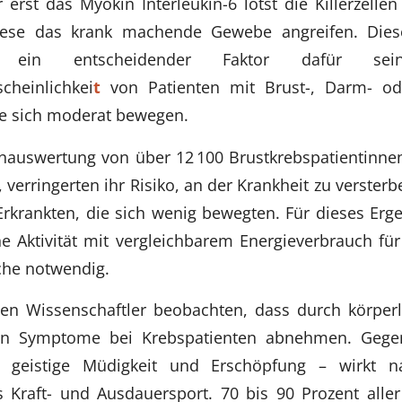
erst das Myokin Interleukin-6 lotst die Killerzel
diese das krank machende Gewebe angreifen. Die
 ein entscheidender Faktor dafür se
cheinlichkei
t
von Patienten mit Brust-, Darm- ode
se sich moderat bewegen.
nauswertung von über 12 100 Brustkrebspatientinnen
, verringerten ihr Risiko, an der Krankheit zu verste
Erkrankten, die sich wenig bewegten. Für dieses Erg
e Aktivität mit vergleichbarem Energieverbrauch fü
he notwendig.
n Wissenschaftler beobachten, dass durch körperlic
ten Symptome bei Krebspatienten abnehmen. Gegen
 geistige Müdigkeit und Erschöpfung – wirkt na
 Kraft- und Ausdauersport. 70 bis 90 Prozent aller