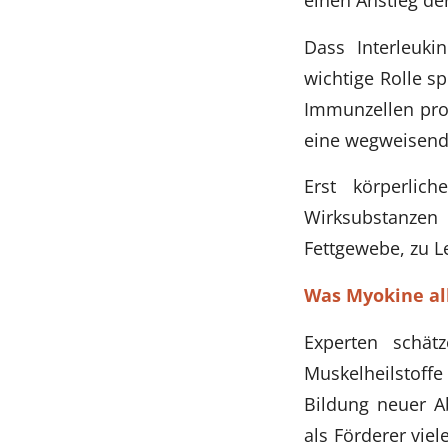
Dass Interleuki
wichtige Rolle s
Immunzellen prod
eine wegweisend
Erst körperlic
Wirksubstanzen
Fettgewebe, zu L
Was Myokine al
Experten schät
Muskelheilstoffe 
Bildung neuer A
als Förderer vie