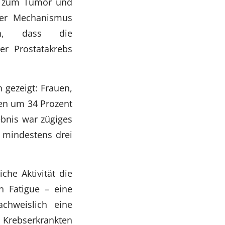
len zum Tumor und
ser Mechanismus
in, dass die
r Prostatakrebs
 gezeigt: Frauen,
rben um 34 Prozent
ebnis war zügiges
r mindestens drei
he Aktivität die
 Fatigue – eine
chweislich eine
 Krebserkrankten