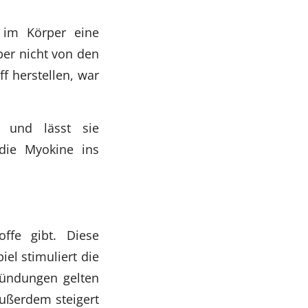
n im Körper eine
ber nicht von den
f herstellen, war
g und lässt sie
die Myokine ins
ffe gibt. Diese
iel stimuliert die
zündungen gelten
Außerdem steigert