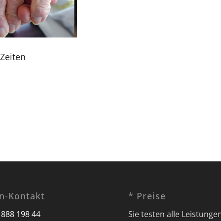
 Zeiten
on-Kontakt
* Preise
 888 198 44
Sie testen alle Leistunge