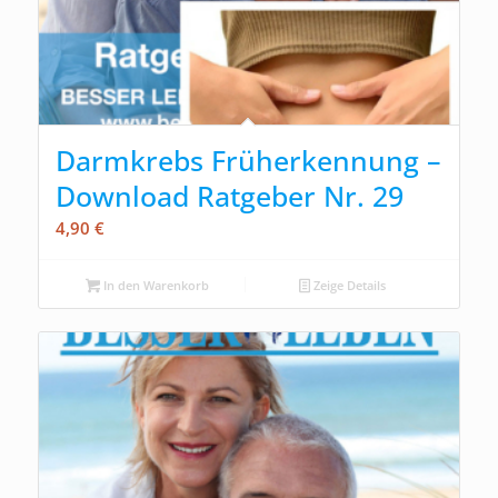
Darmkrebs Früherkennung –
Download Ratgeber Nr. 29
4,90
€
In den Warenkorb
Zeige Details