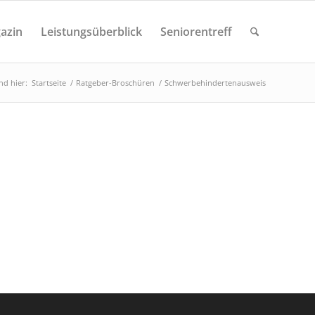
azin
Leistungsüberblick
Seniorentreff
ind hier:
Startseite
/
Ratgeber-Broschüren
/
Schwerbehindertenausweis