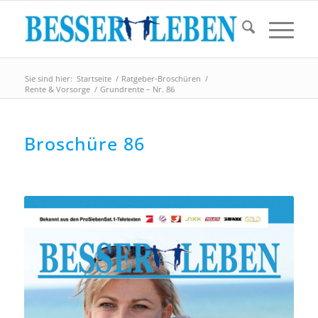
Sie sind hier:
Startseite
/
Ratgeber-Broschüren
/
Rente & Vorsorge
/
Grundrente – Nr. 86
Broschüre 86