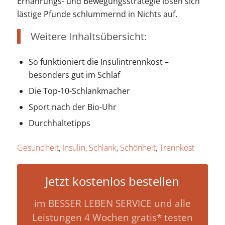
Ernährungs- und Bewegungsstrategie lösen sich
lästige Pfunde schlummernd in Nichts auf.
Weitere Inhaltsübersicht:
So funktioniert die Insulintrennkost –
besonders gut im Schlaf
Die Top-10-Schlankmacher
Sport nach der Bio-Uhr
Durchhaltetipps
Gesundheit
,
Insulin
,
Schlank
,
Schönheit
,
Trennkost
Jetzt kostenlos bestellen
im BESSER LEBEN SERVICE und alle
Leistungen 4 Wochen gratis* testen