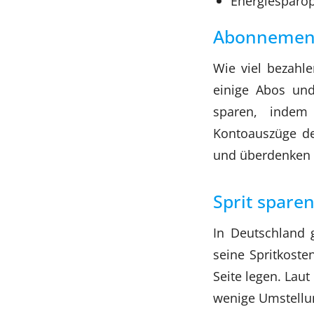
Energiesparop
Abonnement
Wie viel bezahl
einige Abos und
sparen, indem
Kontoauszüge de
und überdenken S
Sprit spare
In Deutschland g
seine Spritkoste
Seite legen. Laut
wenige Umstellun