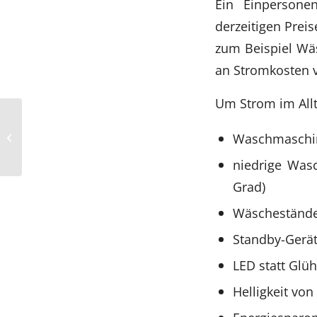
Ein Einpersone
derzeitigen Prei
zum Beispiel Wä
an Stromkosten 
Um Strom im Allt
Heilkraft aus den
Waschmaschin
Muskeln
niedrige Was
Grad)
Wäscheständer
Standby-Gerät
LED statt Gl
Helligkeit vo