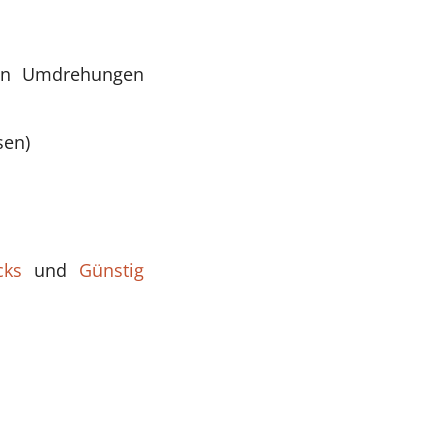
gen Umdrehungen
sen)
cks
und
Günstig