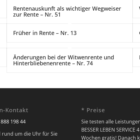
Rentenauskunft als wichtiger Wegweiser
zur Rente – Nr. 51
Früher in Rente – Nr. 13
Änderungen bei der Witwenrente und
Hinterbliebenenrente – Nr. 74
on-Kontakt
* Preise
 888 198 44
Sie testen alle Leistunge
BESSER LEBEN SERVICE 4
d rund um die Uhr für Sie
Wochen gratis! Danach k