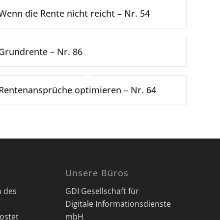
Wenn die Rente nicht reicht – Nr. 54
Grundrente – Nr. 86
Rentenansprüche optimieren – Nr. 64
Unsere Büros
n des
GDI Gesellschaft für
Digitale Informationsdienste
ostet
mbH